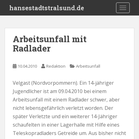
S
hansestadtstralsund.de
TOGGLE
k
i
p
t
Arbeitsunfall mit
o
Radlader
m
a
i
10.04.2010
Redaktion
Arbeitsunfall
n
c
o
Velgast (Nordvorpommern). Ein 14-jähriger
n
Jugendlicher ist am 09.04.2010 bei einem
t
Arbeitsunfall mit einem Radlader schwer, aber
e
nicht lebensgefährlich verletzt worden. Der
n
später Verletzte und ein weiterer 14-Jähriger
t
schaufelten in einer Lagerhalle mit Hilfe eines
Teleskopradladers Getreide um. Aus bisher nicht