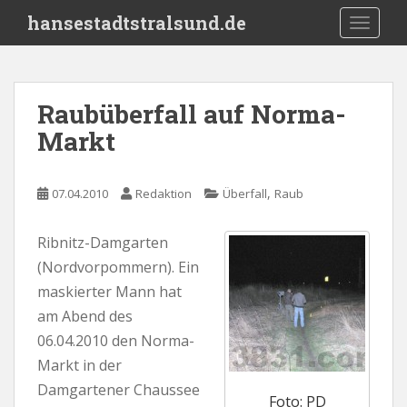
S
hansestadtstralsund.de
TOGGLE
k
i
p
t
Raubüberfall auf Norma-
o
Markt
m
a
i
,
07.04.2010
Redaktion
Überfall
Raub
n
c
o
Ribnitz-Damgarten
n
(Nordvorpommern). Ein
t
maskierter Mann hat
e
am Abend des
n
06.04.2010 den Norma-
t
Markt in der
Damgartener Chaussee
Foto: PD