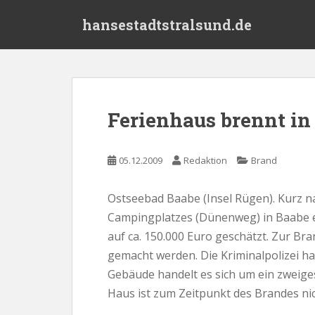
S
hansestadtstralsund.de
k
i
p
t
o
m
Ferienhaus brennt in
a
i
n
05.12.2009
Redaktion
Brand
c
o
Ostseebad Baabe (Insel Rügen). Kurz n
n
Campingplatzes (Dünenweg) in Baabe e
t
e
auf ca. 150.000 Euro geschätzt. Zur B
n
gemacht werden. Die Kriminalpolizei h
t
Gebäude handelt es sich um ein zweige
Haus ist zum Zeitpunkt des Brandes n