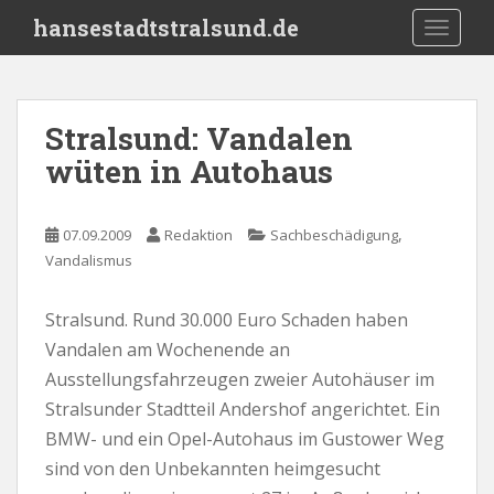
S
hansestadtstralsund.de
TOGGLE
k
i
p
t
Stralsund: Vandalen
o
wüten in Autohaus
m
a
i
,
07.09.2009
Redaktion
Sachbeschädigung
n
Vandalismus
c
o
n
Stralsund. Rund 30.000 Euro Schaden haben
t
Vandalen am Wochenende an
e
Ausstellungsfahrzeugen zweier Autohäuser im
n
Stralsunder Stadtteil Andershof angerichtet. Ein
t
BMW- und ein Opel-Autohaus im Gustower Weg
sind von den Unbekannten heimgesucht