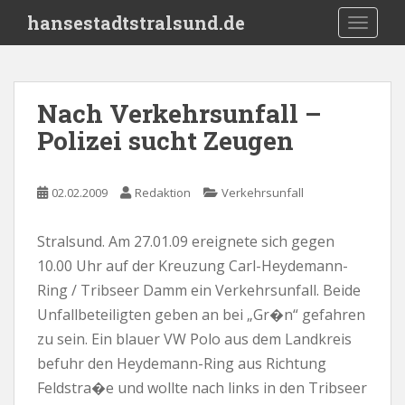
S
hansestadtstralsund.de
TOGGLE
k
i
p
t
Nach Verkehrsunfall –
o
Polizei sucht Zeugen
m
a
i
02.02.2009
Redaktion
Verkehrsunfall
n
c
o
Stralsund. Am 27.01.09 ereignete sich gegen
n
10.00 Uhr auf der Kreuzung Carl-Heydemann-
t
Ring / Tribseer Damm ein Verkehrsunfall. Beide
e
Unfallbeteiligten geben an bei „Gr�n“ gefahren
n
zu sein. Ein blauer VW Polo aus dem Landkreis
t
befuhr den Heydemann-Ring aus Richtung
Feldstra�e und wollte nach links in den Tribseer