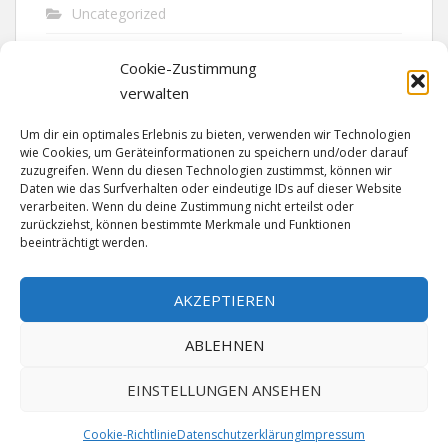
Uncategorized
Unfall
Cookie-Zustimmung
Vandalismus
verwalten
Verkehr
Um dir ein optimales Erlebnis zu bieten, verwenden wir Technologien
wie Cookies, um Geräteinformationen zu speichern und/oder darauf
Verkehrsunfall
zuzugreifen. Wenn du diesen Technologien zustimmst, können wir
Daten wie das Surfverhalten oder eindeutige IDs auf dieser Website
verarbeiten. Wenn du deine Zustimmung nicht erteilst oder
Vermisst
zurückziehst, können bestimmte Merkmale und Funktionen
beeinträchtigt werden.
Waffen
Wilderei
AKZEPTIEREN
ABLEHNEN
EINSTELLUNGEN ANSEHEN
Cookie-Richtlinie
Datenschutzerklärung
Impressum
MADE SINCE 1999 WITH ♥ BY
ABELNET
| POWERED BY
NADV