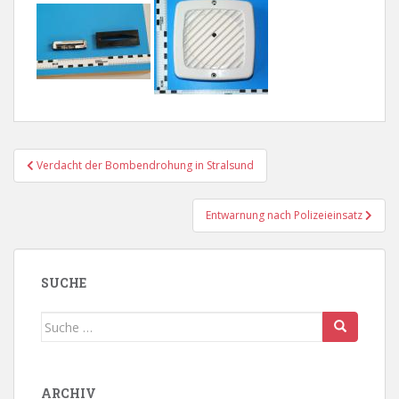
Beitragsnavigation
Verdacht der Bombendrohung in Stralsund
Entwarnung nach Polizeieinsatz
SUCHE
Suche
nach:
ARCHIV