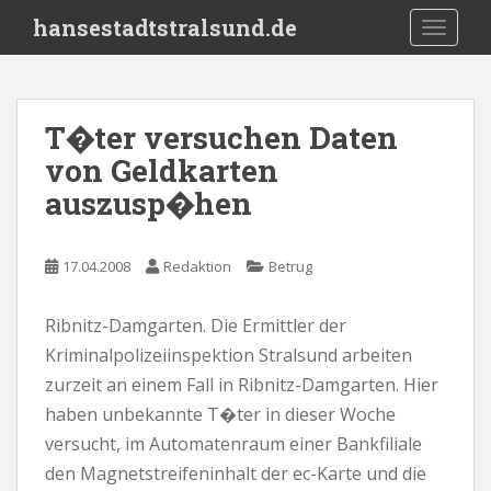
S
hansestadtstralsund.de
TOGGLE
k
i
p
t
T�ter versuchen Daten
o
von Geldkarten
m
a
auszusp�hen
i
n
c
17.04.2008
Redaktion
Betrug
o
n
Ribnitz-Damgarten. Die Ermittler der
t
Kriminalpolizeiinspektion Stralsund arbeiten
e
zurzeit an einem Fall in Ribnitz-Damgarten. Hier
n
haben unbekannte T�ter in dieser Woche
t
versucht, im Automatenraum einer Bankfiliale
den Magnetstreifeninhalt der ec-Karte und die