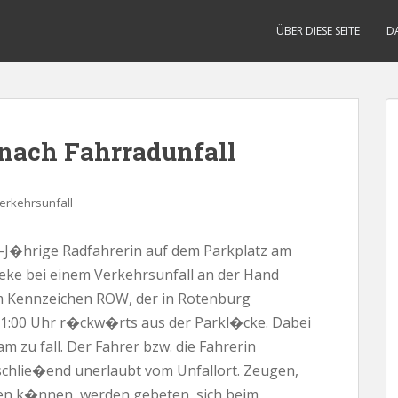
ÜBER DIESE SEITE
D
 nach Fahrradunfall
erkehrsunfall
6-J�hrige Radfahrerin auf dem Parkplatz am
ke bei einem Verkehrsunfall an der Hand
dem Kennzeichen ROW, der in Rotenburg
1:00 Uhr r�ckw�rts aus der Parkl�cke. Dabei
 zu fall. Der Fahrer bzw. die Fahrerin
schlie�end unerlaubt vom Unfallort. Zeugen,
en k�nnen, werden gebeten, sich beim