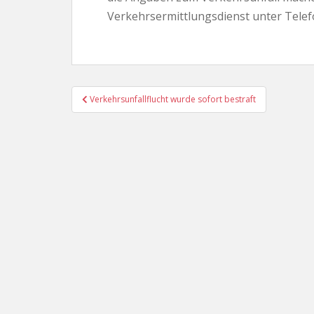
Verkehrsermittlungsdienst unter Tele
Beitragsnavigation
Verkehrsunfallflucht wurde sofort bestraft