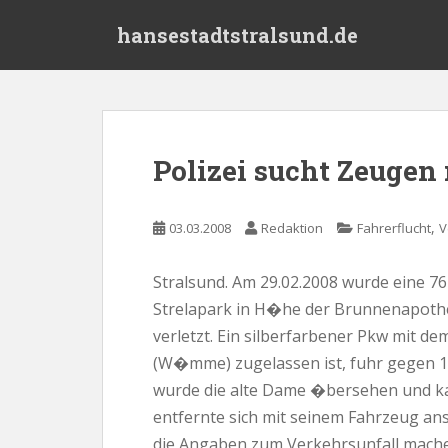
S
hansestadtstralsund.de
k
i
p
t
o
m
Polizei sucht Zeugen
a
i
n
,
03.03.2008
Redaktion
Fahrerflucht
V
c
o
Stralsund. Am 29.02.2008 wurde eine 7
n
Strelapark in H�he der Brunnenapothe
t
e
verletzt. Ein silberfarbener Pkw mit 
n
(W�mme) zugelassen ist, fuhr gegen 1
t
wurde die alte Dame �bersehen und kam
entfernte sich mit seinem Fahrzeug an
die Angaben zum Verkehrsunfall mach