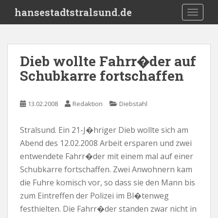
S
hansestadtstralsund.de
TOGGLE
k
i
p
t
Dieb wollte Fahrr�der auf
o
Schubkarre fortschaffen
m
a
i
13.02.2008
Redaktion
Diebstahl
n
c
o
Stralsund. Ein 21-J�hriger Dieb wollte sich am
n
Abend des 12.02.2008 Arbeit ersparen und zwei
t
entwendete Fahrr�der mit einem mal auf einer
e
Schubkarre fortschaffen. Zwei Anwohnern kam
n
die Fuhre komisch vor, so dass sie den Mann bis
t
zum Eintreffen der Polizei im Bl�tenweg
festhielten. Die Fahrr�der standen zwar nicht in