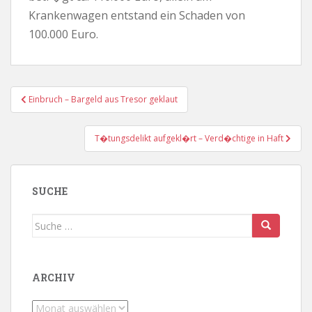
Krankenwagen entstand ein Schaden von
100.000 Euro.
Beitragsnavigation
Einbruch – Bargeld aus Tresor geklaut
T�tungsdelikt aufgekl�rt – Verd�chtige in Haft
SUCHE
Suche
nach:
ARCHIV
Archiv