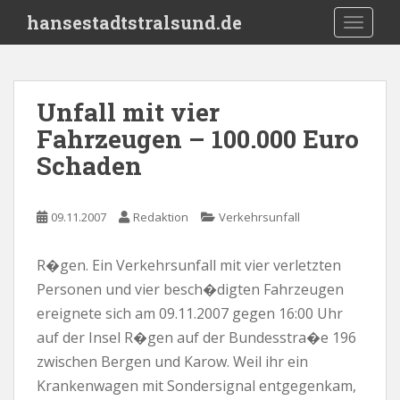
S
hansestadtstralsund.de
TOGGLE
k
i
p
t
Unfall mit vier
o
Fahrzeugen – 100.000 Euro
m
a
Schaden
i
n
c
09.11.2007
Redaktion
Verkehrsunfall
o
n
R�gen. Ein Verkehrsunfall mit vier verletzten
t
Personen und vier besch�digten Fahrzeugen
e
ereignete sich am 09.11.2007 gegen 16:00 Uhr
n
auf der Insel R�gen auf der Bundesstra�e 196
t
zwischen Bergen und Karow. Weil ihr ein
Krankenwagen mit Sondersignal entgegenkam,