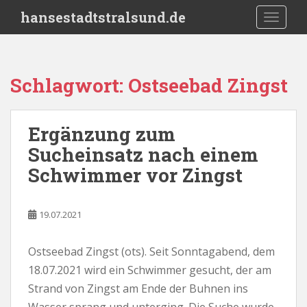
S
hansestadtstralsund.de
TOGGLE
k
i
p
t
Schlagwort:
Ostseebad Zingst
o
m
a
Ergänzung zum
i
Sucheinsatz nach einem
n
c
Schwimmer vor Zingst
o
n
t
19.07.2021
e
n
Ostseebad Zingst (ots). Seit Sonntagabend, dem
t
18.07.2021 wird ein Schwimmer gesucht, der am
Strand von Zingst am Ende der Buhnen ins