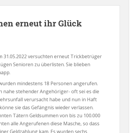
hen erneut ihr Glück
 31.05.2022 versuchten erneut Trickbetrüger
en Senioren zu überlisten. Sie blieben
napp.
hr wurden mindestens 18 Personen angerufen.
in nahe stehender Angehöriger- oft sei es die
ehrsunfall verursacht habe und nun in Haft
könne sie das Gefängnis wieder verlassen.
nnten Tätern Geldsummen von bis zu 100.000
nnten alle Angerufenen diese Masche, so dass
einer Geldzahlung kam. Es wurden sechs