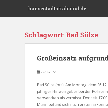
S
hansestadtstralsund.de
k
i
p
t
o
Schlagwort:
Bad Sülze
m
a
i
n
Großeinsatz aufgrun
c
o
n
27.12.2022
t
e
Bad Sülze (ots). Am Montag, dem 26.12.
n
jähriger Hinweisgeber bei der Polizei
t
Verwandten als vermisst. Der seit 17:00
Mann befand sich nach ersten Erkennt